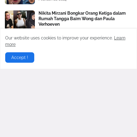
Nikita Mirzani Bongkar Orang Ketiga dalam
Rumah Tangga Baim Wong dan Paula
Verhoeven
Oktober 17, 2024
Our website uses cookies to improve your experience.
Learn
Satu Lagi Aib Nico dan Paula Verhoeven
more
Dibongkar, Berawal Sakit Hati pada Baim
Wong Soal Uang Rp2 M
Accept !
November 04, 2024
Virgoun Resmi Menikah dengan Lindi
Fitriyana, Perut Sang Istri Jadi Sorotan,
Benarkah Sedang Hamil?
Februari 27, 2026