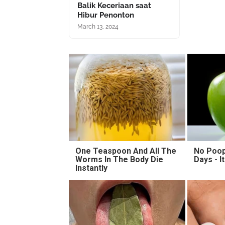
Balik Keceriaan saat
Hibur Penonton
March 13, 2024
One Teaspoon And All The
No Poop
Worms In The Body Die
Days - I
Instantly