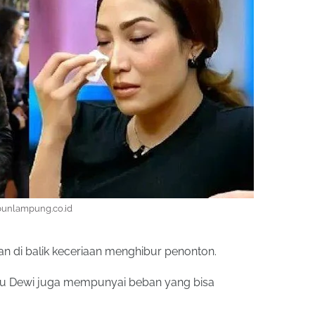
bunlampung.co.id
n di balik keceriaan menghibur penonton.
yu Dewi juga mempunyai beban yang bisa