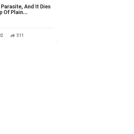
 Parasite, And It Dies
 Of Plain...
82
311