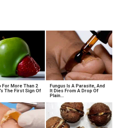
 For More Than 2
Fungus Is A Parasite, And
t's The First Sign Of
It Dies From A Drop Of
Plain...