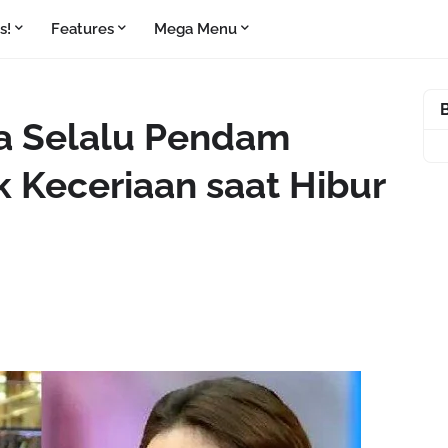
s!
Features
Mega Menu
a Selalu Pendam
k Keceriaan saat Hibur