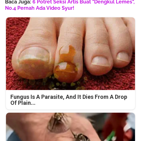
Baca Juga:
6 Potret Seksi Artis Buat "Dengkul Lemes",
No.4 Pernah Ada Video Syur!
Fungus Is A Parasite, And It Dies From A Drop
Of Plain...