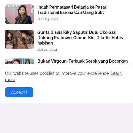
Indah Permatasari Belanja ke Pasar
Tradisional karena Cari Uang Sulit
Juni 03, 2024
Gurita Bisnis Kiky Saputri: Dulu Oke Gas
Dukung Prabowo-Gibran, Kini Dikritik Habis-
habisan
Juli 24, 2024
Bukan Virgoun! Terkuak Sosok yang Bocorkan
Hubungan Terlarang Antara Inara Rusli dan
Insanul Fahmi ke Mawa
Our website uses cookies to improve your experience.
Learn
Februari 20, 2026
more
Virgoun Resmi Menikah dengan Lindi
Accept !
Fitriyana, Perut Sang Istri Jadi Sorotan,
Benarkah Sedang Hamil?
Februari 27, 2026