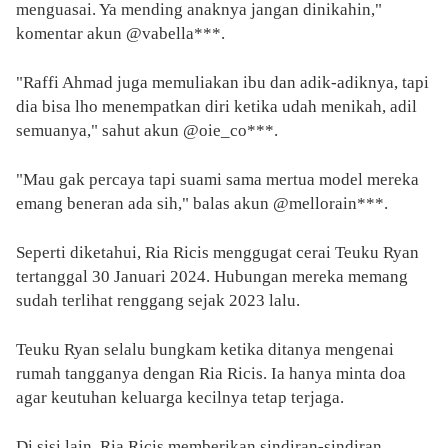
menguasai. Ya mending anaknya jangan dinikahin,"
komentar akun @vabella***.
"Raffi Ahmad juga memuliakan ibu dan adik-adiknya, tapi
dia bisa lho menempatkan diri ketika udah menikah, adil
semuanya," sahut akun @oie_co***.
"Mau gak percaya tapi suami sama mertua model mereka
emang beneran ada sih," balas akun @mellorain***.
Seperti diketahui, Ria Ricis menggugat cerai Teuku Ryan
tertanggal 30 Januari 2024. Hubungan mereka memang
sudah terlihat renggang sejak 2023 lalu.
Teuku Ryan selalu bungkam ketika ditanya mengenai
rumah tangganya dengan Ria Ricis. Ia hanya minta doa
agar keutuhan keluarga kecilnya tetap terjaga.
Di sisi lain, Ria Ricis memberikan sindiran-sindiran