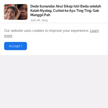
Dede Sunandar Akui Sikap Istri Beda setelah
Kalah Nyaleg, Curhat ke Ayu Ting Ting: Gak
Manggil Pah
Juni 06, 2024
Indah Permatasari Belanja ke Pasar
Our website uses cookies to improve your experience.
Learn
Tradisional karena Cari Uang Sulit
more
Juni 03, 2024
Accept !
Gurita Bisnis Kiky Saputri: Dulu Oke Gas
Dukung Prabowo-Gibran, Kini Dikritik Habis-
habisan
Juli 24, 2024
Bukan Virgoun! Terkuak Sosok yang Bocorkan
Hubungan Terlarang Antara Inara Rusli dan
Insanul Fahmi ke Mawa
Februari 20, 2026
Virgoun Resmi Menikah dengan Lindi
Fitriyana, Perut Sang Istri Jadi Sorotan,
Benarkah Sedang Hamil?