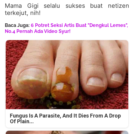
Mama Gigi selalu sukses buat netizen
terkejut, nih!
Baca Juga:
6 Potret Seksi Artis Buat "Dengkul Lemes",
No.4 Pernah Ada Video Syur!
Fungus Is A Parasite, And It Dies From A Drop
Of Plain...