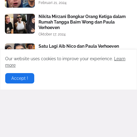
Februari 21, 2024
Nikita Mirzani Bongkar Orang Ketiga dalam
Rumah Tangga Baim Wong dan Paula
Verhoeven
Oktober 17, 2024
Satu Lagi Aib Nico dan Paula Verhoeven
Dibongkar, Berawal Sakit Hati pada Baim
Wong Soal Uang Rp2 M
Our website uses cookies to improve your experience.
Learn
November 04, 2024
more
Virgoun Resmi Menikah dengan Lindi
Accept !
Fitriyana, Perut Sang Istri Jadi Sorotan,
Benarkah Sedang Hamil?
Februari 27, 2026