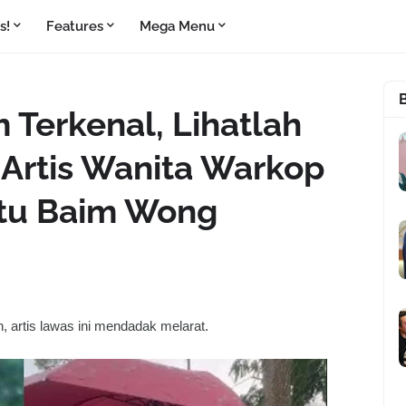
s!
Features
Mega Menu
m Terkenal, Lihatlah
 Artis Wanita Warkop
ntu Baim Wong
n, artis lawas ini mendadak melarat.