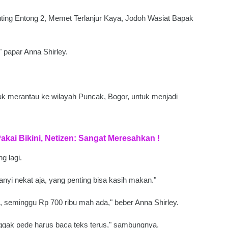
ting Entong 2, Memet Terlanjur Kaya, Jodoh Wasiat Bapak
" papar Anna Shirley.
k merantau ke wilayah Puncak, Bogor, untuk menjadi
akai Bikini, Netizen: Sangat Meresahkan !
g lagi.
yanyi nekat aja, yang penting bisa kasih makan."
u, seminggu Rp 700 ribu mah ada," beber Anna Shirley.
enggak pede harus baca teks terus," sambungnya.