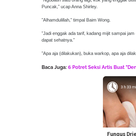
Puncak," ucap Anna Shirley.
"Alhamdulillah," timpal Baim Wong.
"Jadi enggak ada tarif, kadang mijit sampai jam
dapat sehatnya."
"Apa aja (dilakukan), buka warkop, apa aja dilaku
Baca Juga:
6 Potret Seksi Artis Buat "D
3 h 33 m
Fungus Drie