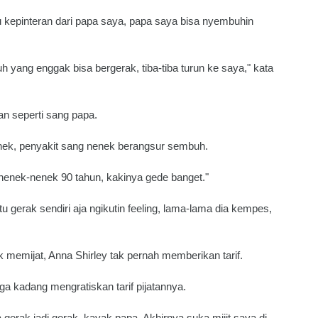
 ilmu kepinteran dari papa saya, papa saya bisa nyembuhin
h yang enggak bisa bergerak, tiba-tiba turun ke saya," kata
an seperti sang papa.
ek, penyakit sang nenek berangsur sembuh.
nenek-nenek 90 tahun, kakinya gede banget."
u gerak sendiri aja ngikutin feeling, lama-lama dia kempes,
k memijat, Anna Shirley tak pernah memberikan tarif.
ga kadang mengratiskan tarif pijatannya.
 gerak jadi gerak, kayak papa. Akhirnya suka mijit saya di