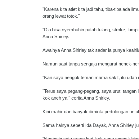
"Karena kita atlet kita jadi tahu, tiba-tiba ada
orang lewat totok."
"Dia bisa nyembuhin patah tulang, stroke, lumpu
Anna Shirley.
Awalnya Anna Shirley tak sadar ia punya keahli
Namun saat tanpa sengaja mengurut nenek-nen
"Kan saya nengok teman mama sakit, itu udah 
"Terus saya pegang-pegang, saya urut, tangan it
kok aneh ya," cerita Anna Shirley.
Kini mahir dan banyak diminta pertolongan untu
Sama halnya seperti Ida Dayak, Anna Shirley ju
"Ngobatin satu orang lagi, kok yang enggak bisa