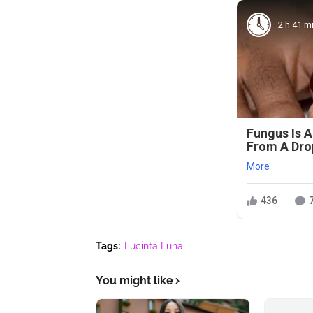
2 h 41 m
Fungus Is A
From A Drop
More
436
Tags:
Lucinta Luna
You might like