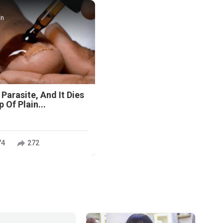
in
 Parasite, And It Dies
 Of Plain...
74
272