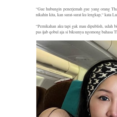
“Gue hubungin penerjemah gue yang orang Thai
nikahin kita, kan surat-surat ku lengkap,“ kata L
“Pernikahan aku tapi gak mau dipublish, udah bi
pas ijab qobul aja si biksunya ngomong bahasa T