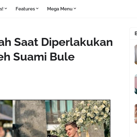
s!
Features
Mega Menu
ah Saat Diperlakukan
eh Suami Bule