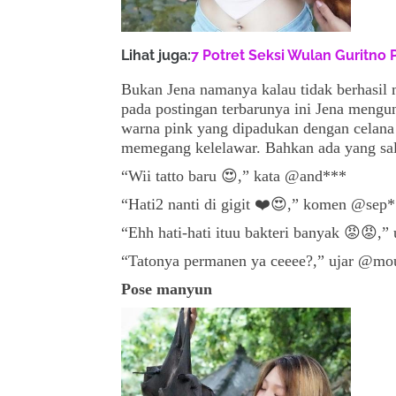
Lihat juga:
7 Potret Seksi Wulan Guritno 
Bukan Jena namanya kalau tidak berhasil 
pada postingan terbarunya ini Jena mengu
warna pink yang dipadukan dengan celana 
memegang kelelawar. Bahkan ada yang salf
“Wii tatto baru 😍,” kata @and***
“Hati2 nanti di gigit ❤️😍,” komen @sep
“Ehh hati-hati ituu bakteri banyak 😡😡,
“Tatonya permanen ya ceeee?,” ujar @m
Pose manyun