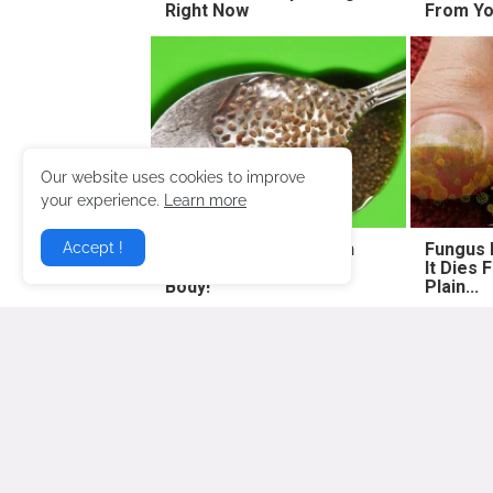
Right Now
From Yo
Our website uses cookies to improve
your experience.
Learn more
Doctor: One Teaspoon
Fungus I
Accept !
Kills All Worms in Your
It Dies
Body!
Plain...
Lebih baru
Gosip Hangat Terbaru berita gos