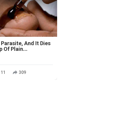
 Parasite, And It Dies
 Of Plain...
111
309