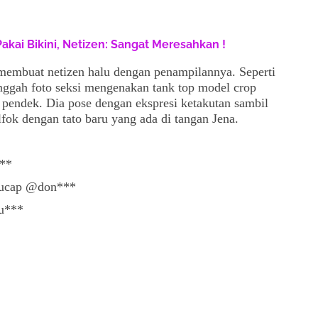
Pakai Bikini, Netizen: Sangat Meresahkan !
membuat netizen halu dengan penampilannya. Seperti
nggah foto seksi mengenakan tank top model crop
pendek. Dia pose dengan ekspresi ketakutan sambil
ok dengan tato baru yang ada di tangan Jena.
***
” ucap @don***
ou***