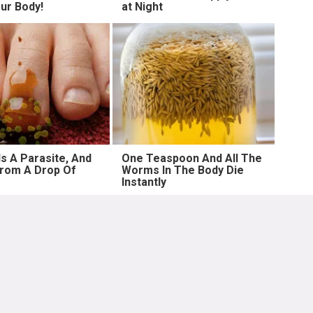
ur Body!
at Night
s A Parasite, And
One Teaspoon And All The
 From A Drop Of
Worms In The Body Die
Instantly
Lebih lama
ip hari ini dari artis artis populer Indonesia