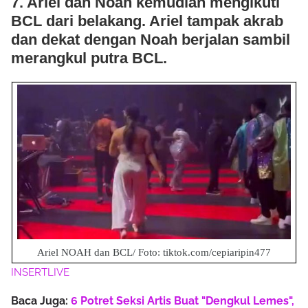
7. Ariel dan Noah kemudian mengikuti
BCL dari belakang. Ariel tampak akrab
dan dekat dengan Noah berjalan sambil
merangkul putra BCL.
Ariel NOAH dan BCL/ Foto: tiktok.com/cepiaripin477
INSERTLIVE
Baca Juga:
6 Potret Seksi Artis Buat "Dengkul Lemes",