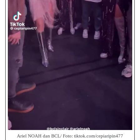
Ariel NOAH dan BCL/ Foto: tiktok.com/cepiaripin477