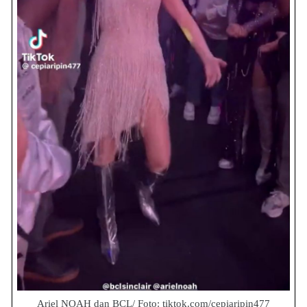
Ariel NOAH dan BCL/ Foto: tiktok.com/cepiaripin477