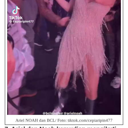
Ariel NOAH dan BCL/ Foto: tiktok.com/cepiaripin477