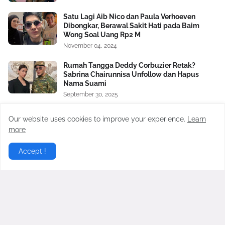
Satu Lagi Aib Nico dan Paula Verhoeven
Dibongkar, Berawal Sakit Hati pada Baim
Wong Soal Uang Rp2 M
November 04, 2024
Rumah Tangga Deddy Corbuzier Retak?
Sabrina Chairunnisa Unfollow dan Hapus
Nama Suami
September 30, 2025
Nikita Mirzani Bongkar Orang Ketiga dalam
Our website uses cookies to improve your experience.
Learn
Rumah Tangga Baim Wong dan Paula
more
Verhoeven
Oktober 17, 2024
Accept !
Detik-detik Celana Happy Asmara Robek Saat
Manggung, Terekam Kamera Penonton
September 09, 2023