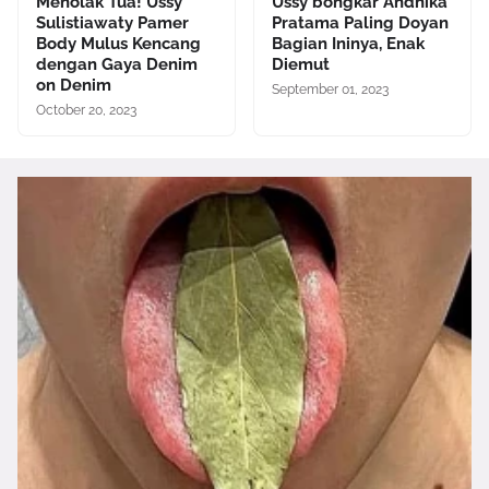
Menolak Tua! Ussy
Ussy bongkar Andhika
Sulistiawaty Pamer
Pratama Paling Doyan
Body Mulus Kencang
Bagian Ininya, Enak
dengan Gaya Denim
Diemut
on Denim
September 01, 2023
October 20, 2023